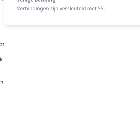
Verbindingen zijn versleuteld met SSL.
t 
k 
n 