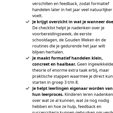
verschillen en feedback, zodat formatief
handelen later in het jaar veel natuurlijker
voelt.
Je krijgt overzicht in wat je wanneer doe
De checklist helpt je nadenken over je
voorbereidingsweek, de eerste
schooldagen, de Gouden Weken én de
routines die je gedurende het jaar wilt
blijven herhalen.
Je maakt formatief handelen klein,
concreet en haalbaar.
Geen ingewikkeld
theorie of enorme extra taak erbij, maar
praktische stappen waarmee je direct kun
starten in groep 3 t/m 8.
Je helpt leerlingen eigenaar worden van
hun leerproces.
Kinderen leren nadenken
over wat ze al kunnen, wat ze nog nodig
hebben en hoe ze hulp, feedback en
succescriteria kunnen gebruiken om verd