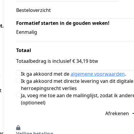
Besteloverzicht
Formatief starten in de gouden weken!
t.
Eenmalig
Totaal
Totaalbedrag is inclusief € 34,19 btw
Ik ga akkoord met de
algemene voorwaarden
.
e
Ik ga akkoord met directe levering van dit digital
herroepingsrecht verlies
t
Ja, voeg me toe aan de mailinglijst, zodat ik and
(optioneel)
Afrekenen
er
Veilige betaling