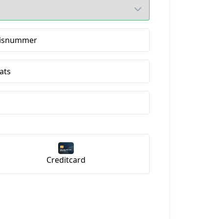
isnummer
ats
Creditcard